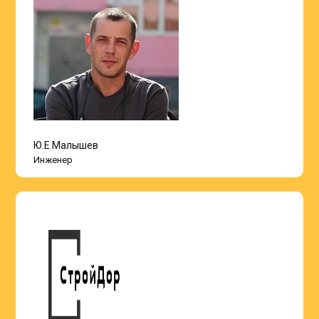
Ю.Е Малышев
Инженер