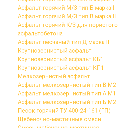
Асфальт горячий М/З тип Б марка I
Асфальт горячий М/З тип В марка II
Асфальт горячий К/З для пористого
асфальтобетона
Асфальт песчаный тип Д марка II
Крупнозернистый асфальт
Крупнозернистый асфальт КБ1
Крупнозернистый асфальт КП1
Мелкозернистый асфальт
Асфальт мелкозернистый тип B М2
Асфальт мелкозернистый тип А М1
Асфальт мелкозернистый тип Б М2
Песок горячий ТУ 400-24-161 (ГП)
Щебеночно-мастичные смеси
Смесь щебеночно-мастичная